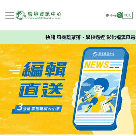
電子報
登入
快訊
風機離聚落、學校過近 彰化福漢風電