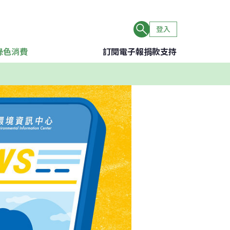
登入
綠色消費
訂閱電子報
捐款支持