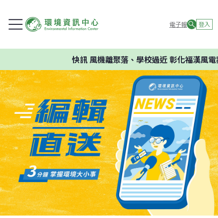
電子報
登入
快訊
風機離聚落、學校過近 彰化福漢風電