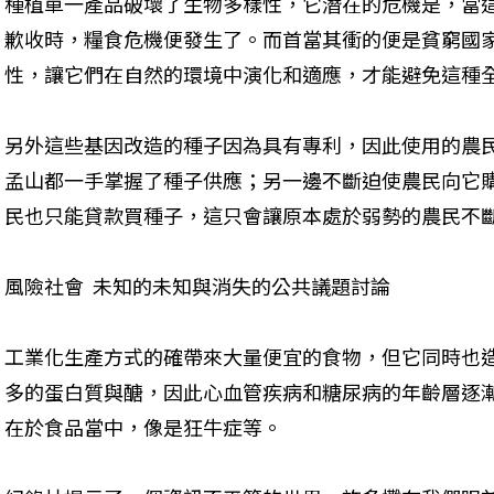
種植單一產品破壞了生物多樣性，它潛在的危機是，當
歉收時，糧食危機便發生了。而首當其衝的便是貧窮國
性，讓它們在自然的環境中演化和適應，才能避免這種
另外這些基因改造的種子因為具有專利，因此使用的農
孟山都一手掌握了種子供應；另一邊不斷迫使農民向它
民也只能貸款買種子，這只會讓原本處於弱勢的農民不
風險社會  未知的未知與消失的公共議題討論
工業化生產方式的確帶來大量便宜的食物，但它同時也
多的蛋白質與醣，因此心血管疾病和糖尿病的年齡層逐
在於食品當中，像是狂牛症等。