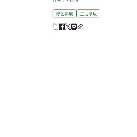
作者：呂苡榕
綠色影展
生活環境