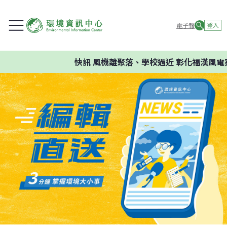
電子報
登入
快訊
風機離聚落、學校過近 彰化福漢風電