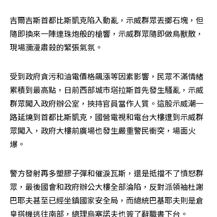
吉爾吉斯首都比斯凱克陷入動亂，示威群眾丟擲石塊，但
隨即換來一陣連珠炮般的槍響，示威群眾隨即做鳥獸散，
現場瀰漫肅殺的緊張氣氛。
受到政府貪污和油電價格飆漲等因素影響，民眾不滿情緒
累積到最高點，日前西部城市塔拉斯首先發生騷亂，示威
群眾闖入政府辦公室，挾持官員當作人質。這股示威潮一
路延燒到首都比斯凱克，國營電視和電台大樓遭到示威群
眾闖入，政府大樓前廣場也發生嚴重警民衝突，場面火
爆。
警方發射再多塑膠子彈和催淚瓦斯，還是抵擋不了憤怒群
眾，最後國會和政府辦公大樓全部淪陷，反對派領袖杜謝
巴耶夫甚至已經坐鎮國家安全局，而總統巴基耶夫則是倉
皇搭機逃往南部，總理烏塞諾夫也簽了辭職書下台。