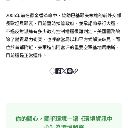
2005年前在鬱金香革命中，協助巴基耶夫奪權的前外交部
長歐坦貝耶瓦，目前暫時接管政府，並承諾將舉行大選，
不過反對派擁有多少政府控制權還很難判定。美國國務院
除了譴責暴力衝突，也呼籲當局以和平方式解決歧見，而
位於首都附近，美軍進出阿富汗的重要空軍基地馬納斯，
目前還是正常運作。
你的關心，關乎環境—讓《環境資訊中
心》為環境發聲