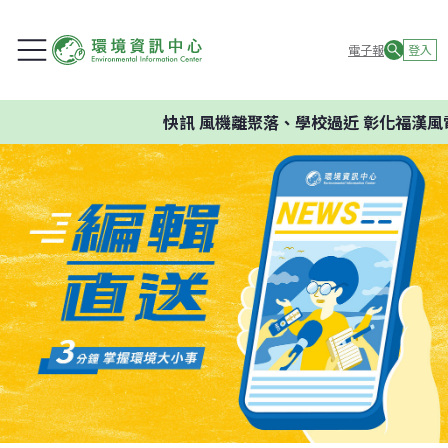
電子報
登入
快訊
風機離聚落、學校過近 彰化福漢風電