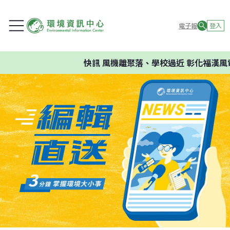
電子報
登入
快訊
風機離聚落、學校過近 彰化福漢風