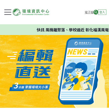
電子報
登入
快訊
風機離聚落、學校過近 彰化福漢風電