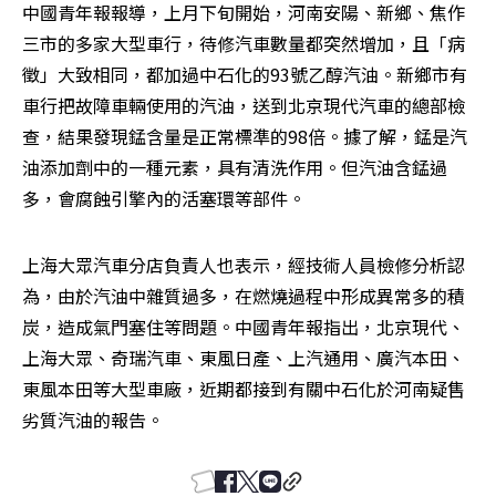
中國青年報報導，上月下旬開始，河南安陽、新鄉、焦作
三市的多家大型車行，待修汽車數量都突然增加，且「病
徵」大致相同，都加過中石化的93號乙醇汽油。新鄉市有
車行把故障車輛使用的汽油，送到北京現代汽車的總部檢
查，結果發現錳含量是正常標準的98倍。據了解，錳是汽
油添加劑中的一種元素，具有清洗作用。但汽油含錳過
多，會腐蝕引擎內的活塞環等部件。
上海大眾汽車分店負責人也表示，經技術人員檢修分析認
為，由於汽油中雜質過多，在燃燒過程中形成異常多的積
炭，造成氣門塞住等問題。中國青年報指出，北京現代、
上海大眾、奇瑞汽車、東風日產、上汽通用、廣汽本田、
東風本田等大型車廠，近期都接到有關中石化於河南疑售
劣質汽油的報告。