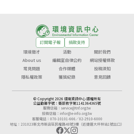
訂閱電子報
捐款支持
環境徵才
活動
關於我們
About us
編輯室自律公約
網站授權條款
常見問題
合作媒體
投稿須知
隱私權政策
獲獎紀錄
意見回饋
© Copyright 2026 環境資訊中心 版權所有
公益勸募字號：
衛部救字第1141364365號
服務信箱：
service@tnf.org.tw
投稿信箱：
infor@e-info.org.tw
客服電話：070-10101-666／02-2910-6000
地址：231023新北市新店區民權路48號3樓（近捷運大坪林站1號出口）