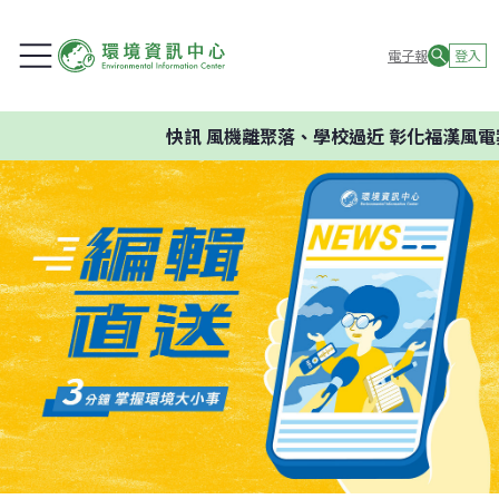
電子報
登入
快訊
風機離聚落、學校過近 彰化福漢風電