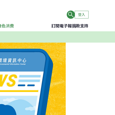
登入
綠色消費
訂閱電子報
捐款支持