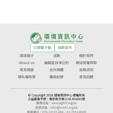
訂閱電子報
捐款支持
環境徵才
活動
關於我們
About us
編輯室自律公約
網站授權條款
常見問題
合作媒體
投稿須知
隱私權政策
獲獎紀錄
意見回饋
© Copyright 2026 環境資訊中心 版權所有
公益勸募字號：
衛部救字第1141364365號
服務信箱：
service@tnf.org.tw
投稿信箱：
infor@e-info.org.tw
客服電話：070-10101-666／02-2910-6000