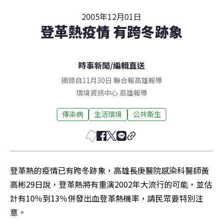
2005年12月01日
登革熱疫情 有跨冬跡象
時事新聞
/
編輯直送
摘錄自11月30日 聯合報高雄報導
環境資訊中心
高雄
報導
傳染病
生活環境
公共衛生
登革熱的疫情已有跨冬跡象，高雄長庚醫院感染科醫師黃
高彬29日說，登革熱將有重演2002年大流行的可能，並估
計有10％到13％併發出血登革熱機率，請民眾要特別注
意。