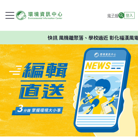
電子報
登入
快訊
風機離聚落、學校過近 彰化福漢風電