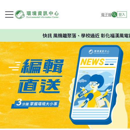
電子報
登入
快訊
風機離聚落、學校過近 彰化福漢風電