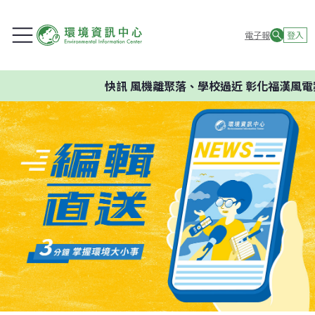
電子報
登入
快訊
風機離聚落、學校過近 彰化福漢風電