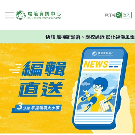
電子報
登入
快訊
風機離聚落、學校過近 彰化福漢風電