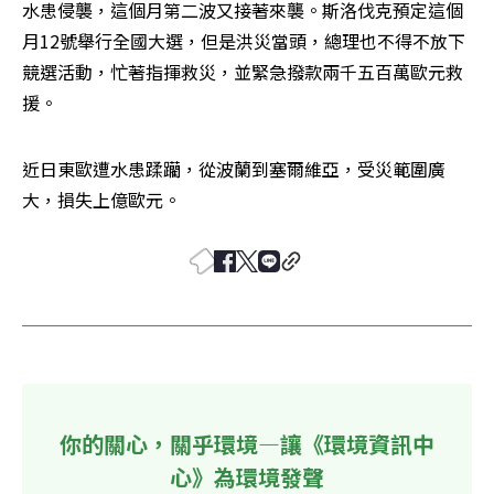
水患侵襲，這個月第二波又接著來襲。斯洛伐克預定這個
月12號舉行全國大選，但是洪災當頭，總理也不得不放下
競選活動，忙著指揮救災，並緊急撥款兩千五百萬歐元救
援。
近日東歐遭水患蹂躪，從波蘭到塞爾維亞，受災範圍廣
大，損失上億歐元。
你的關心，關乎環境—讓《環境資訊中
心》為環境發聲