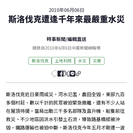
2010年06月06日
斯洛伐克遭逢千年來最嚴重水災
時事新聞
/
編輯直送
摘錄自2010年6月6日中廣新聞網報導
斯洛伐克
土地利用
水災
災害
斯洛伐克近日豪雨成災，河水氾濫，農田全毀，東部九百
多個村莊、數以千計的民眾被迫緊急撤離，還有不少人站
在屋頂待援，當局出動三千多名部隊及直升機、船隻前往
救災。不少地區因洪水引發土石流，導致路基橋樑被沖
毀，鐵路運輸也被迫中斷。斯洛伐克今年五月才剛遭一波