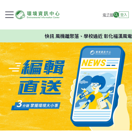
電子報
登入
快訊
風機離聚落、學校過近 彰化福漢風電