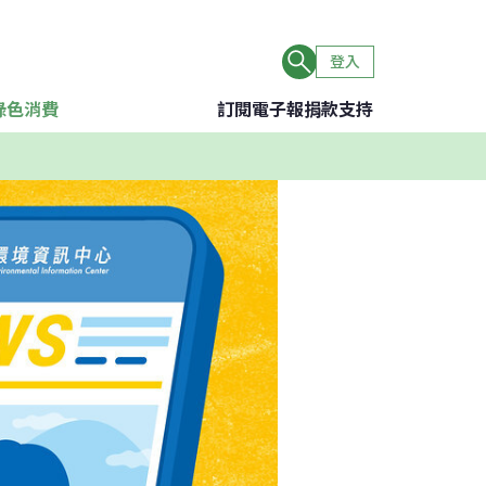
登入
綠色消費
訂閱電子報
捐款支持