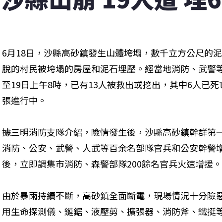
6月18日，沙縣高砂鎮發生山體垮塌，數千立方公尺的泥
脫的村民被垮塌的房屋和泥石埋壓。經當地消防、武警
至19日上午8時，已有13人被救出或挖出，其中6人已
張進行中。
據三明消防支隊介紹，險情發生後，沙縣高砂鎮幹群第
消防、公安、武警、人武等百余名部隊官兵和公安幹警
後，立即調集市消防、森警部隊200餘名官兵火速增援。
由於暴雨持續不斷，高砂鎮全面斷電，現場情況十分險
用生命探測儀、鏈鋸、液壓剪、擴張器、消防斧、鐵挺