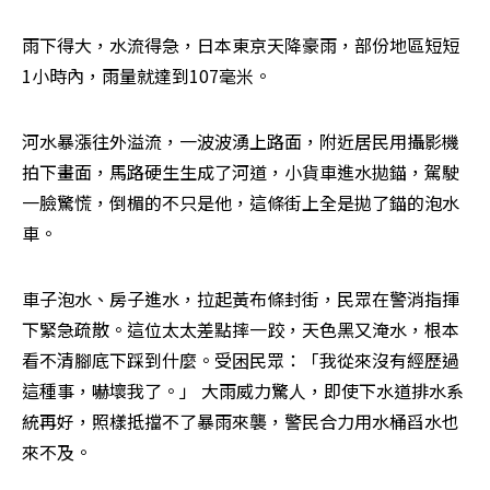
雨下得大，水流得急，日本東京天降豪雨，部份地區短短
1小時內，雨量就達到107毫米。
河水暴漲往外溢流，一波波湧上路面，附近居民用攝影機
拍下畫面，馬路硬生生成了河道，小貨車進水拋錨，駕駛
一臉驚慌，倒楣的不只是他，這條街上全是拋了錨的泡水
車。
車子泡水、房子進水，拉起黃布條封街，民眾在警消指揮
下緊急疏散。這位太太差點摔一跤，天色黑又淹水，根本
看不清腳底下踩到什麼。受困民眾：「我從來沒有經歷過
這種事，嚇壞我了。」 大雨威力驚人，即使下水道排水系
統再好，照樣抵擋不了暴雨來襲，警民合力用水桶舀水也
來不及。