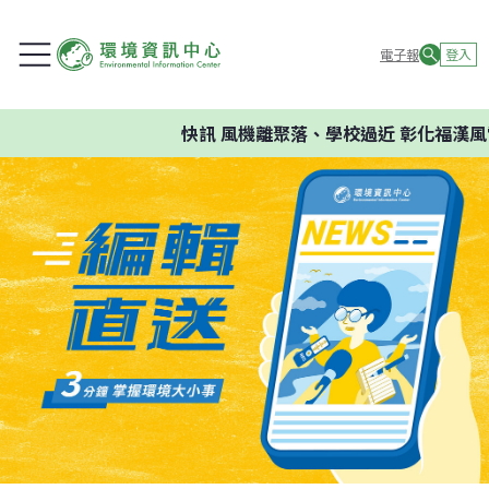
電子報
登入
快訊
風機離聚落、學校過近 彰化福漢風