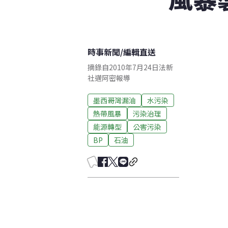
時事新聞
/
編輯直送
摘錄自2010年7月24日法新
社邁阿密報導
墨西哥灣漏油
水污染
熱帶風暴
污染治理
能源轉型
公害污染
BP
石油