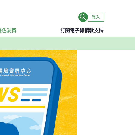
登入
綠色消費
訂閱電子報
捐款支持