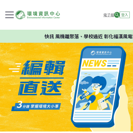
電子報
登入
快訊
風機離聚落、學校過近 彰化福漢風電