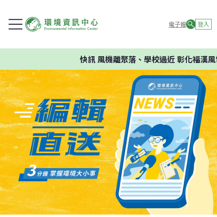
電子報
登入
快訊
風機離聚落、學校過近 彰化福漢風