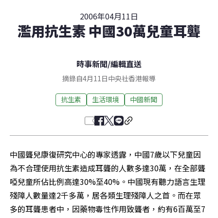
2006年04月11日
濫用抗生素 中國30萬兒童耳聾
時事新聞
/
編輯直送
摘錄自4月11日中央社香港報導
抗生素
生活環境
中國新聞
中國聾兒康復研究中心的專家透露，中國7歲以下兒童因
為不合理使用抗生素造成耳聾的人數多達30萬，在全部聾
啞兒童所佔比例高達30%至40%。中國現有聽力語言生理
殘障人數量達2千多萬，居各類生理殘障人之首。而在眾
多的耳聾患者中，因藥物毒性作用致聾者，約有6百萬至7