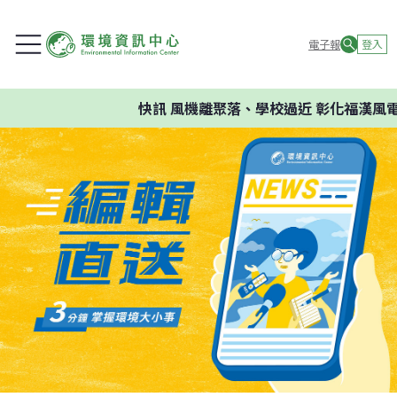
電子報
登入
快訊
風機離聚落、學校過近 彰化福漢風電