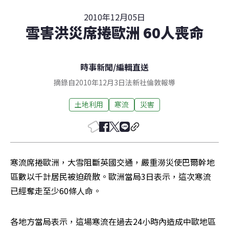
2010年12月05日
雪害洪災席捲歐洲 60人喪命
時事新聞
/
編輯直送
摘錄自2010年12月3日法新社倫敦報導
土地利用
寒流
災害
寒流席捲歐洲，大雪阻斷英國交通，嚴重澇災使巴爾幹地
區數以千計居民被迫疏散。歐洲當局3日表示，這次寒流
已經奪走至少60條人命。
各地方當局表示，這場寒流在過去24小時內造成中歐地區