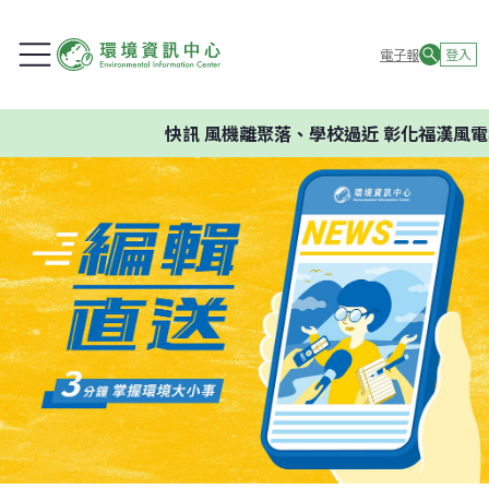
電子報
登入
快訊
風機離聚落、學校過近 彰化福漢風電