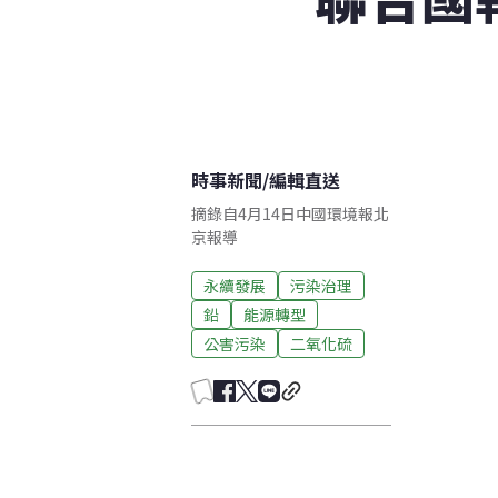
時事新聞
/
編輯直送
摘錄自4月14日中國環境報北
京報導
永續發展
污染治理
鉛
能源轉型
公害污染
二氧化硫