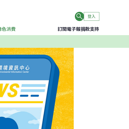
登入
綠色消費
訂閱電子報
捐款支持