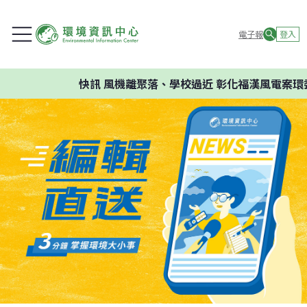
電子報
登入
快訊
風機離聚落、學校過近 彰化福漢風電案環