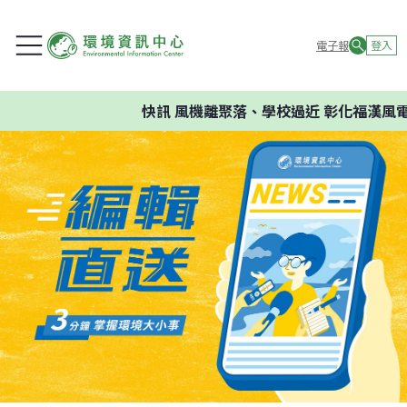
電子報
登入
快訊
風機離聚落、學校過近 彰化福漢風電