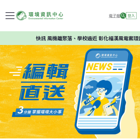
電子報
登入
快訊
風機離聚落、學校過近 彰化福漢風電案環