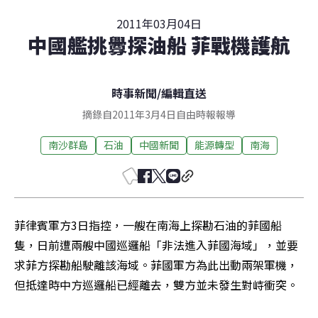
2011年03月04日
中國艦挑釁探油船 菲戰機護航
時事新聞
/
編輯直送
摘錄自2011年3月4日自由時報報導
南沙群島
石油
中國新聞
能源轉型
南海
菲律賓軍方3日指控，一艘在南海上探勘石油的菲國船
隻，日前遭兩艘中國巡邏船「非法進入菲國海域」，並要
求菲方探勘船駛離該海域。菲國軍方為此出動兩架軍機，
但抵達時中方巡邏船已經離去，雙方並未發生對峙衝突。