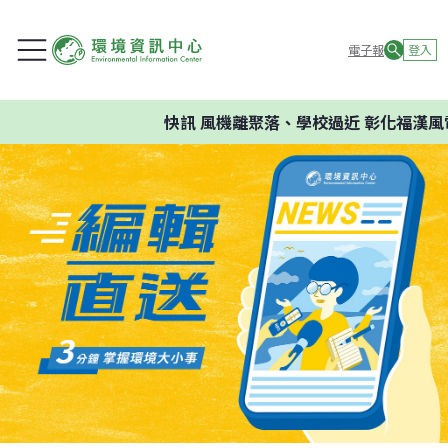
電子報
登入
快訊
風機離聚落、學校過近 彰化福漢風