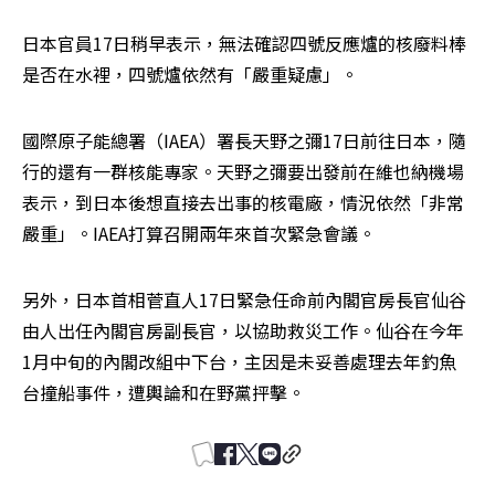
日本官員17日稍早表示，無法確認四號反應爐的核廢料棒
是否在水裡，四號爐依然有「嚴重疑慮」。
國際原子能總署（IAEA）署長天野之彌17日前往日本，隨
行的還有一群核能專家。天野之彌要出發前在維也納機場
表示，到日本後想直接去出事的核電廠，情況依然「非常
嚴重」。IAEA打算召開兩年來首次緊急會議。
另外，日本首相菅直人17日緊急任命前內閣官房長官仙谷
由人出任內閣官房副長官，以協助救災工作。仙谷在今年
1月中旬的內閣改組中下台，主因是未妥善處理去年釣魚
台撞船事件，遭輿論和在野黨抨擊。