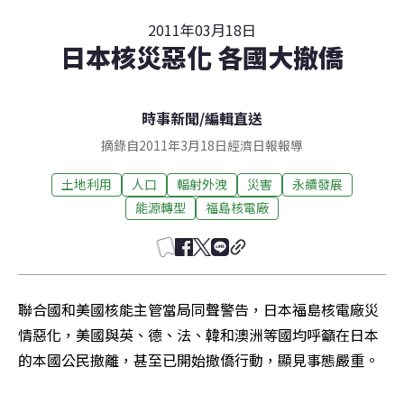
2011年03月18日
日本核災惡化 各國大撤僑
時事新聞
/
編輯直送
摘錄自2011年3月18日經濟日報報導
土地利用
人口
輻射外洩
災害
永續發展
能源轉型
福島核電廠
聯合國和美國核能主管當局同聲警告，日本福島核電廠災
情惡化，美國與英、德、法、韓和澳洲等國均呼籲在日本
的本國公民撤離，甚至已開始撤僑行動，顯見事態嚴重。