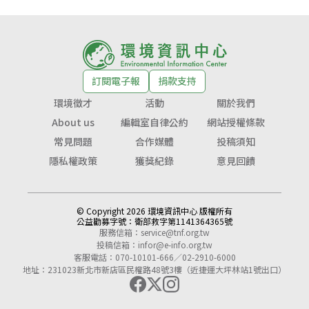
訂閱電子報
捐款支持
環境徵才
活動
關於我們
About us
編輯室自律公約
網站授權條款
常見問題
合作媒體
投稿須知
隱私權政策
獲獎紀錄
意見回饋
© Copyright 2026 環境資訊中心 版權所有
公益勸募字號：
衛部救字第1141364365號
服務信箱：
service@tnf.org.tw
投稿信箱：
infor@e-info.org.tw
客服電話：070-10101-666／02-2910-6000
地址：231023新北市新店區民權路48號3樓（近捷運大坪林站1號出口）