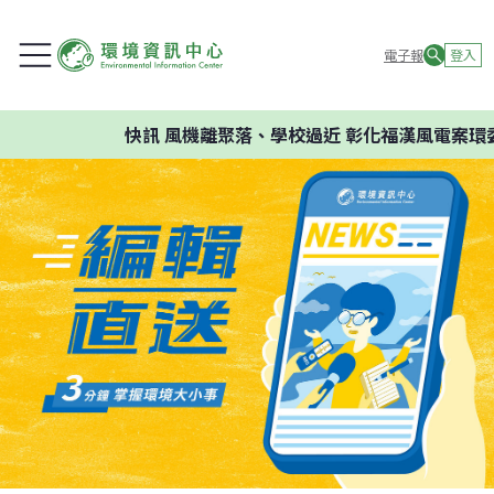
電子報
登入
快訊
風機離聚落、學校過近 彰化福漢風電案環委