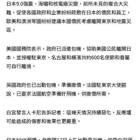
日本9.0強震、海嘯和核電廠災變，前所未見的複合大災
難，促使各國政府和企業紛紛疏散在日本的僑民和員工，
歐美和澳洲等國紛紛建議本國僑民考慮離開東京和地震災
區。
美國國務院表示，政府已派遣包機，協助美國公民離開日
本，並授權駐東京、名古屋和橫濱共約600名使節和眷屬
可自行離境。
英國政府也已出動包機，準備撤僑。法國駐東京大使館
說，已要求法國航空準備好飛機，供撤僑所需。
白宮發言人卡尼告訴記者：這幾天情況持續惡化，反應爐
可能造成的傷害和後果也更嚴重。
日本NHK報導，自衛隊17日上午出動直升機，從空中向福