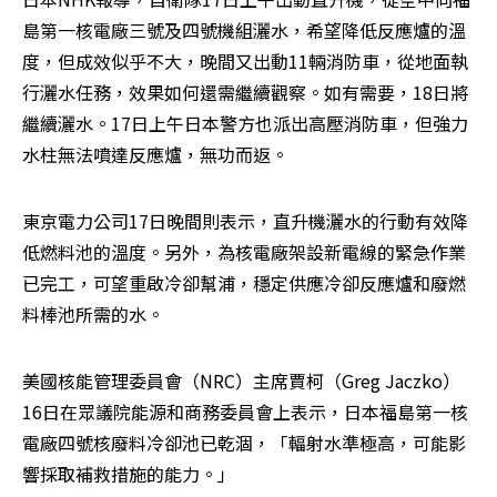
島第一核電廠三號及四號機組灑水，希望降低反應爐的溫
度，但成效似乎不大，晚間又出動11輛消防車，從地面執
行灑水任務，效果如何還需繼續觀察。如有需要，18日將
繼續灑水。17日上午日本警方也派出高壓消防車，但強力
水柱無法噴達反應爐，無功而返。
東京電力公司17日晚間則表示，直升機灑水的行動有效降
低燃料池的溫度。另外，為核電廠架設新電線的緊急作業
已完工，可望重啟冷卻幫浦，穩定供應冷卻反應爐和廢燃
料棒池所需的水。
美國核能管理委員會（NRC）主席賈柯（Greg Jaczko）
16日在眾議院能源和商務委員會上表示，日本福島第一核
電廠四號核廢料冷卻池已乾涸，「輻射水準極高，可能影
響採取補救措施的能力。」