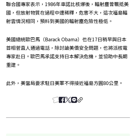
聯合國專家表示，1986年車諾比核爆後，輻射塵曾飄抵美
國，但放射物質在過程中遭稀釋，危害不大，這次福島輻
射雲情況相同，預料到美國的輻射塵危險性極低。
美國總統歐巴馬（Barack Obama）也在17日稍早與日本
首相菅直人通過電話，除討論美僑安全問題，也將派核電
專家赴日。歐巴馬承諾支持日本解決危機，並協助中長期
重建。
此外，美當局要求駐日美軍不得接近福島方圓80公里。