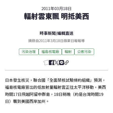
2011年03月18日
輻射雲東飄 明抵美西
時事新聞
/
編輯直送
摘錄自2011年3月18日蘋果日報報導
污染治理
福島核電廠
輻射
公害污染
日本發生核災，聯合國「全面禁核試驗條約組織」預測，
福島核電廠冒出的低放射量輻射雲正往太平洋移動，美西
時間17日飛越阿留申群島，18日稍晚（約是台灣時間19
日）飄到美國西岸加州。