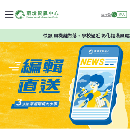
電子報
登入
快訊
風機離聚落、學校過近 彰化福漢風電