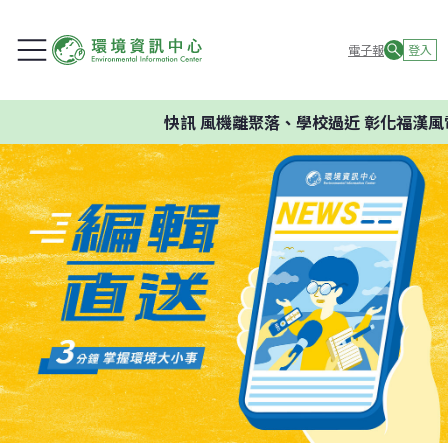
電子報
登入
快訊
風機離聚落、學校過近 彰化福漢風