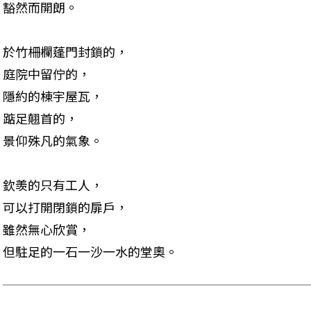
豁然而開朗。
於竹柵欄蓬門封鎖的，

庭院中留佇的，

隱約的棟宇屋瓦，

踮足翹首的，

景仰殊凡的氣象。
欽羡的只有工人，

可以打開閉鎖的扉戶，

雖然無心欣賞，

但駐足的一石一沙一水的堂奧。