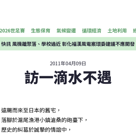
2026世足賽
生態保育
氣候變遷
循環經濟
土地利用
快訊
風機離聚落、學校過近 彰化福漢風電案環委建議不應開發
2011年04月09日
訪一滴水不遇
遠颺而來至日本的舊宅，

落腳於滬尾漁港小鎮滄桑的砲臺下，

歷史的糾葛於誠摯的情誼中，
