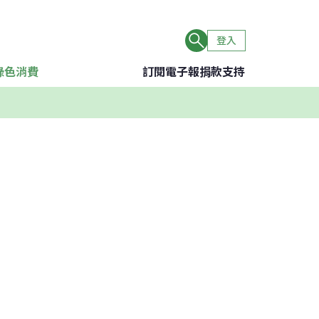
登入
綠色消費
訂閱電子報
捐款支持