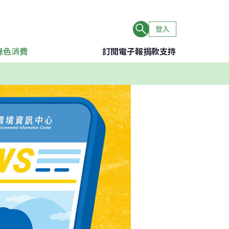
登入
綠色消費
訂閱電子報
捐款支持