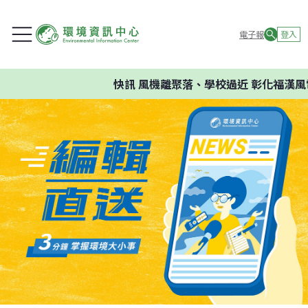
電子報
登入
快訊
風機離聚落、學校過近 彰化福漢風