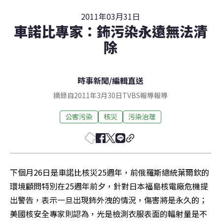
2011年03月31日
車諾比專家：鈽污染永遠無法清
除
時事新聞
/
編輯直送
摘錄自2011年3月30日TVBS報導報導
公害污染
核災
污染治理
下個月26日是車諾比核災25週年，前俄羅斯總統葉爾欽的
環境顧問特別在25週年前夕，針對日本福島核電廠危機提
出警告，表示一旦出現鈽外洩的情況，傷害將是永久的；
美國核安全專家則認為，光是檢測衣服表面的輻射量是不