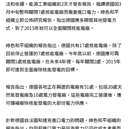
法和依據。能源工業組織前2天才發表報告，強調德國因3
月中旬暫時關閉7處核能電廠而需要進口電力，綠色和平
組織立即公佈研究報告，指出德國應多開發其他發電方
式，到了2015年就可以全面關閉核能電廠。
綠色和平組織的報告指出，德國共有17處核能電廠，除了
目前停止營運的7處核能電廠，今年底以前，德國應可再
關閉1處核能電廠。在未來4年裡，每年關閉2處，2015年
即可達到全面廢除核能發電的目標。
報告指出，德國各地正在興建的電廠有51處，包括20處天
然氣發電廠及10處風力發電廠。這些電廠完工營運後，應
可彌補廢除核能發電的大部份電力供應。
針對德國自法國和捷克進口電力的問題，綠色和平組織的
報告指出，自鄰邦進口電力是因為電力公司從成本考量而