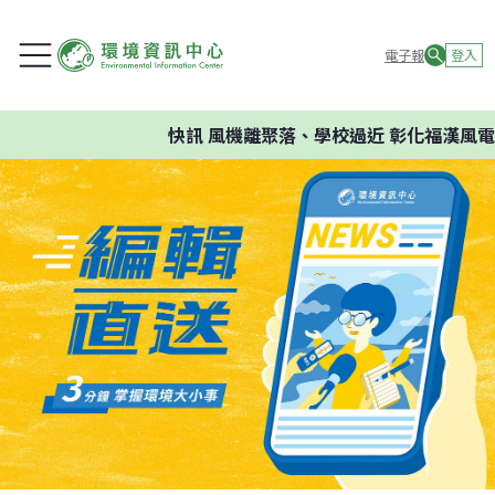
電子報
登入
快訊
風機離聚落、學校過近 彰化福漢風電