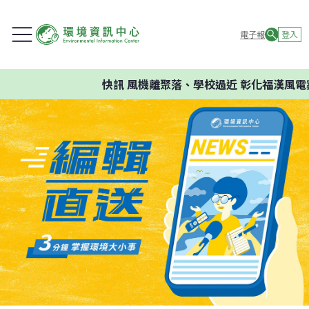
電子報
登入
快訊
風機離聚落、學校過近 彰化福漢風電