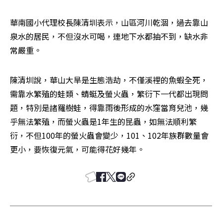
華南國小代理校長陳清圳表示，山區河川乾涸，過去靠山
泉水的居民，不但沒水可喝，連地下水都抽不到，缺水非
常嚴重。
陳清圳說，華山大旱是生態浩劫，不僅溪裡的魚蝦全死，
需靠水繁殖的蛙類、蜻蜓及螢火蟲，繁衍下一代都出現問
題，特別是諸羅樹蛙，得靠雨後形成的水窪當育兒池，幾
乎無法繁殖，而螢火蟲是1年生的昆蟲，如無法順利繁
衍，不但100年的螢火蟲會變少，101、102年族群數量會
更小，要恢復元氣，可能得花好幾年。