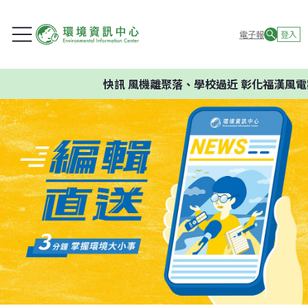
電子報
登入
快訊
風機離聚落、學校過近 彰化福漢風電