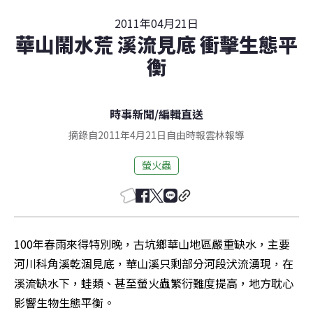
2011年04月21日
華山鬧水荒 溪流見底 衝擊生態平
衡
時事新聞
/
編輯直送
摘錄自2011年4月21日自由時報雲林報導
螢火蟲
100年春雨來得特別晚，古坑鄉華山地區嚴重缺水，主要
河川科角溪乾涸見底，華山溪只剩部分河段汱流湧現，在
溪流缺水下，蛙類、甚至螢火蟲繁衍難度提高，地方耽心
影響生物生態平衡。