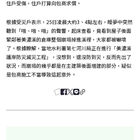
住戶受傷，住戶打算向包商求償。
根據受災戶表示，25日凌晨大約3、4點左右，睡夢中突然
聽到「啪、啪、啪」的聲響，起床查看，竟看到屋子後面
緊鄰著美濃溪的倉庫整個崩塌掉進溪裡，大家都被嚇壞
了。根據瞭解，當地水利署第七河川局正在進行「美濃溪
護岸防災減災工程」，沒想到，還沒防到災，反而先出了
狀況，而崩塌的幾乎都是在主建築後面增建的部分，疑似
是包商施工不當導致這起意外。