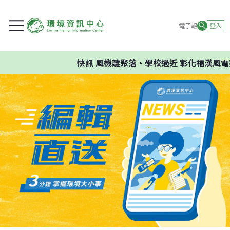
電子報
登入
快訊
風機離聚落、學校過近 彰化福漢風電