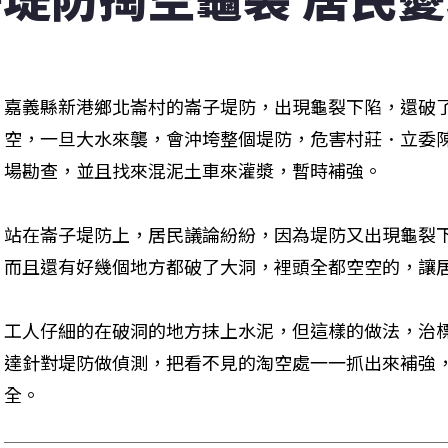
嘉義縣新港鄉北崙村的崙子堤防，出現龜裂下陷，還破
空，一旦大水來襲，會沖垮整個堤防，危害村莊．立委
場勘查，並且找來混泥土車來灌漿，暫時補強。
站在崙子堤防上，居民議論紛紛，因為堤防又出現龜裂
而且還有好幾個地方都破了大洞，裡頭全都空空的，讓
工人仔細的在破洞的地方抹上水泥，但這樣的做法，治
達針對堤防做偵測，把看不見的淘空處一一抓出來補強
全。