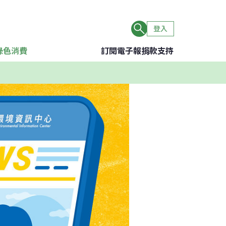
登入
綠色消費
訂閱電子報
捐款支持