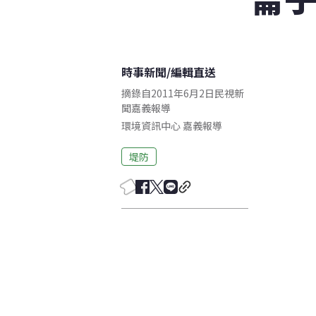
時事新聞
/
編輯直送
摘錄自2011年6月2日民視新
聞嘉義報導
環境資訊中心
嘉義
報導
堤防