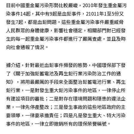
目前中國重金屬污染形勢比較嚴峻，2010年發生重金屬污
染事件14起，其中有9起是血鉛事件，21011年1至5份又
發生7起，都是血鉛問題。這些重金屬污染事件嚴重威脅
人民群眾的身體健康，影響社會穩定，相關部門對已經發
生的每一起重金屬污染事件都進行了嚴厲查處，並且及時
向社會通報了情況。
據介紹，針對最近血鉛事件頻發的態勢，中國環保部下發
了《關于加強鉛蓄電池及再生鉛行業污染防治工作的通
知》，將用最嚴厲的手段來全面整治鉛蓄電池行業、再生
鉛行業，一是對發生重大鉛污染事件的地區，一律停止所
有建設項目的審批；二是對存在環境問題和隱患的違法企
業，一律先停產整改；三是發生事故的這些地區政府的主
要領導，一律要承擔責任；四是凡是發生重大、特大污染
事件的地區，一律立即撤銷所有的環保榮譽稱號。