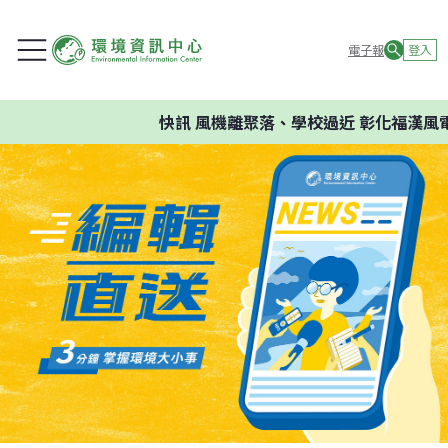
電子報
登入
快訊
風機離聚落、學校過近 彰化福漢風