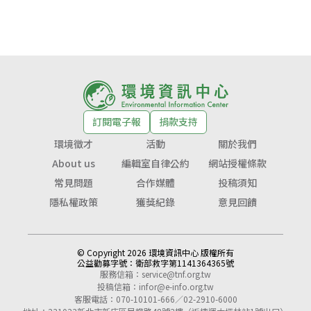
訂閱電子報
捐款支持
環境徵才
活動
關於我們
About us
編輯室自律公約
網站授權條款
常見問題
合作媒體
投稿須知
隱私權政策
獲獎紀錄
意見回饋
© Copyright 2026 環境資訊中心 版權所有
公益勸募字號：
衛部救字第1141364365號
服務信箱：
service@tnf.org.tw
投稿信箱：
infor@e-info.org.tw
客服電話：070-10101-666／02-2910-6000