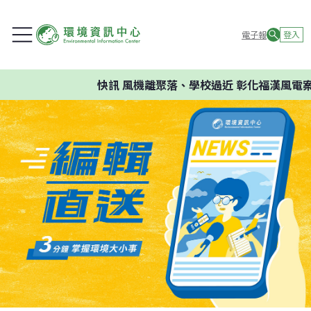
電子報
登入
快訊
風機離聚落、學校過近 彰化福漢風電案