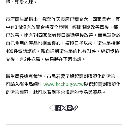
境、珍愛地球。
市府衛生局指出，截至昨天市府已稽查六一四家業者，其
中有3間沒有放置合格安全證明，經開限期改善單後，都
已改善，還有74四家業者經口頭勸導後改善。而民眾對於
自己食用的產品也相當憂心，這段日子以來，衛生局接獲
489件電話諮詢，親自送到衛生局的也有71件，經初步檢
查後，有2件送驗，結果將在下週出爐。
衛生局長姚克武說，市民若要了解起雲劑遭塑化劑污染，
可輸入衛生局網址 
www.hcchb.gov.tw
點選起雲劑遭塑化
劑污染專區，就可以看到不合規定的食品與藥品。