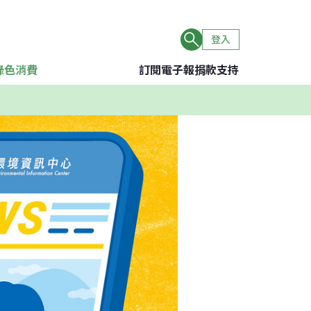
登入
綠色消費
訂閱電子報
捐款支持