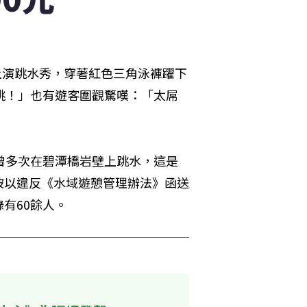
上演跳水秀，穿著紅色三角泳褲躍下
跳！」也有遊客圍觀驚嘆：「太屌
曾多次在碧潭橋岩壁上跳水，這是
被以違反《水域遊憩管理辦法》函送
有60餘人。