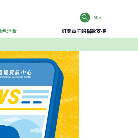
登入
綠色消費
訂閱電子報
捐款支持