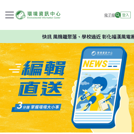
電子報
登入
快訊
風機離聚落、學校過近 彰化福漢風電案