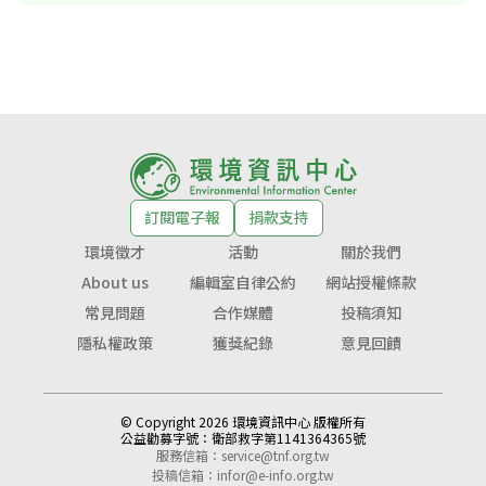
訂閱電子報
捐款支持
環境徵才
活動
關於我們
About us
編輯室自律公約
網站授權條款
常見問題
合作媒體
投稿須知
隱私權政策
獲獎紀錄
意見回饋
© Copyright 2026 環境資訊中心 版權所有
公益勸募字號：
衛部救字第1141364365號
服務信箱：
service@tnf.org.tw
投稿信箱：
infor@e-info.org.tw