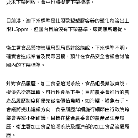
要求下架回收，會中也將擬定下架標準。
目前港、澳下架標準是比照歐盟塑膠容器的塑化劑溶出上
限1.5ppm，但國內目前沒有下架基準，廠商無所適從。
衛生署食品藥物管理局副局長許銘能說，下架標準不明，
確實會造成業者及民眾困擾，預計在食品安全會議會討論
國內的下架標準。
針對食品履歷、加工食品追溯系統，食品組長蔡淑貞說，
擬優先從高單價、可行性食品下手；目前農委會推行的農
產品履歷制度即優先從高價值魚類，如海鱺、鱒魚著手。
會議將提出建議方向，食品履歷詳細施行細節由行政院跨
部會專案小組研議，目標在整合農委會的農產品生產履
歷、衛生署加工食品追溯系統及經濟部的加工食品流通履
歷。