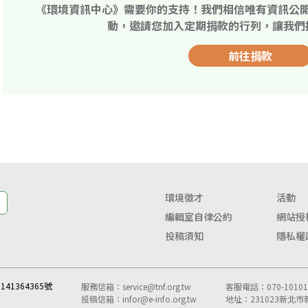
《環境資訊中心》需要你的支持！我們相信唯有資訊公
動，邀請您加入定期捐款的行列，讓我們
前往捐款
環境徵才
活動
編輯室自律公約
網站授
投稿須知
隱私權
41364365號
服務信箱：
service@tnf.org.tw
客服電話：070-10101-
投稿信箱：
infor@e-info.org.tw
地址：231023新北