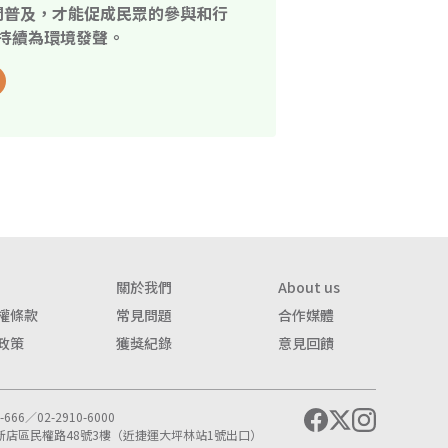
開普及，才能促成民眾的參與和行
持續為環境發聲。
關於我們
About us
權條款
常見問題
合作媒體
政策
獲獎紀錄
意見回饋
666／02-2910-6000
市新店區民權路48號3樓（近捷運大坪林站1號出口）