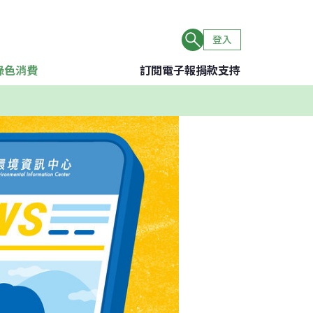
登入
綠色消費
訂閱電子報
捐款支持