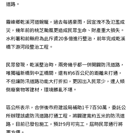
道路。
霧峰鄉乾溪河道蜿蜒，過去每遇豪雨，因宣洩不及氾濫成
災，幾年前的桃芝颱風更造成民眾生命、財產重大損失。
水利署和前縣府為此斥資20多億進行整治，前年完成乾溪
橋下游河段整治工程。
民眾發現，乾溪整治時，兩旁幾乎都一併開闢防汛道路，
唯獨福新橋到中正橋間，還有約6百公尺的距離未打通，
不但讓防汛道路功能大打折扣，更因出入民眾少，遭人傾
倒廢棄物等建材，環境髒亂不堪。
區公所表示，合併後市府建設局補助1千7百50萬，委託公
所辦理該處防汛道路打通工程，將闢建寬約五米的防汛道
路，目前已發包施工，預計9月可完工，屆時民眾通行將
更方便。