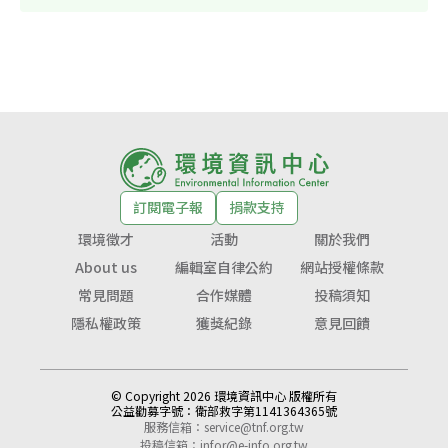
訂閱電子報
捐款支持
環境徵才
活動
關於我們
About us
編輯室自律公約
網站授權條款
常見問題
合作媒體
投稿須知
隱私權政策
獲獎紀錄
意見回饋
© Copyright 2026 環境資訊中心 版權所有
公益勸募字號：
衛部救字第1141364365號
服務信箱：
service@tnf.org.tw
投稿信箱：
infor@e-info.org.tw