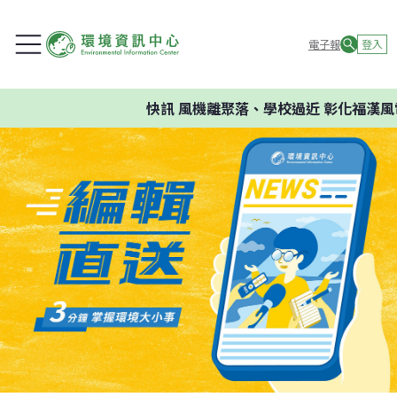
電子報
登入
快訊
風機離聚落、學校過近 彰化福漢風