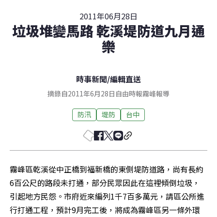
2011年06月28日
垃圾堆變馬路 乾溪堤防道九月通
樂
時事新聞
/
編輯直送
摘錄自2011年6月28日自由時報霧峰報導
防汛
堤防
台中
霧峰區乾溪從中正橋到福新橋的東側堤防道路，尚有長約
6百公尺的路段未打通，部分民眾因此在這裡傾倒垃圾，
引起地方民怨。市府近來編列1千7百多萬元，請區公所進
行打通工程，預計9月完工後，將成為霧峰區另一條外環