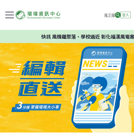
電子報
登入
快訊
風機離聚落、學校過近 彰化福漢風電案