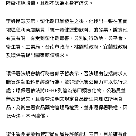
陸續拒絕賠償，且都不認為本身有疏失。
李姓民眾表示，塑化劑風暴發生之後，他找出一張在宜蘭
地區便利商店購買「統一寶健運動飲料」的發票，證實他
有買有喝，有受到塑化劑毒害，分別向行政院、公平會、
衛生署、工業局、台南市政府、桃園縣政府、宜蘭縣政府
及環保署提出國家賠償請求。
環保署法規會執行秘書郭子哲表示，否決理由包括請求人
購買運動飲料是經濟行為，並非環保署公權力可以執行之
處；環保署依法將DEHP列管為第四類毒化物，公務員並
無故意過失，且毒管法明文規定食品衛生管理法所稱食
品，為衛生署食品藥物管理局權責，並非環保署職權，因
此否決，不予賠償。
衛生署食品藥物管理局副局長許銘能則表示，目前確有此