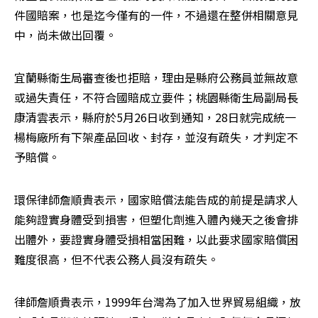
件國賠案，也是迄今僅有的一件，不過還在整併相關意見
中，尚未做出回覆。
宜蘭縣衛生局審查後也拒賠，理由是縣府公務員並無故意
或過失責任，不符合國賠成立要件；桃園縣衛生局副局長
康清雲表示，縣府於5月26日收到通知，28日就完成統一
楊梅廠所有下架產品回收、封存，並沒有疏失，才判定不
予賠償。
環保律師詹順貴表示，國家賠償法能告成的前提是請求人
能夠證實身體受到損害，但塑化劑進入體內幾天之後會排
出體外，要證實身體受損相當困難，以此要求國家賠償困
難度很高，但不代表公務人員沒有疏失。
律師詹順貴表示，1999年台灣為了加入世界貿易組織，放