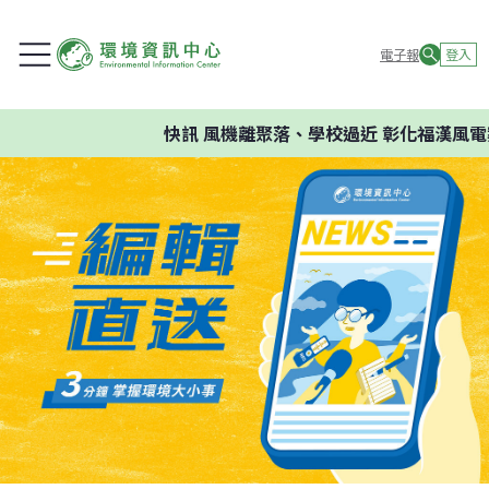
電子報
登入
快訊
風機離聚落、學校過近 彰化福漢風電