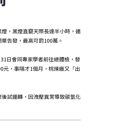
黑煙，黑煙直竄天際長達半小時，連
單告發，最高可罰100萬。
月31日會同專家學者前往總體檢，發
00元，事隔才1個月，桃煉廠又「出
修後試運轉，因洩壓異常導致碳氫化