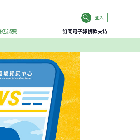
登入
綠色消費
訂閱電子報
捐款支持